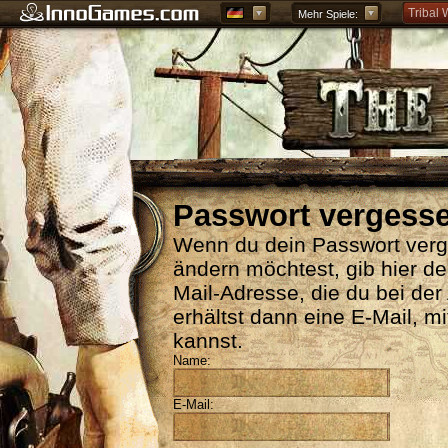
Tribal 
Mehr Spiele:
Forge o
Grepoli
Griech
Passwort vergess
Wenn du dein Passwort verg
ändern möchtest, gib hier d
Mail-Adresse, die du bei de
erhältst dann eine E-Mail, m
kannst.
Name:
E-Mail: